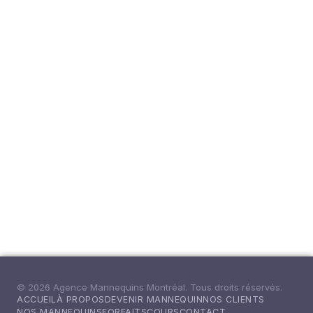
© 2026 Agence Mannequins Montréal. Tous droits réservés.
ACCUEIL
À PROPOS
DEVENIR MANNEQUIN
NOS CLIENTS
NOS MANNEQUINS
FORFAITS
COURS
CONTACT