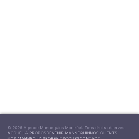
© 2026 Agence Mannequins Montréal. Tous droits réservés.
ACCUEIL
À PROPOS
DEVENIR MANNEQUIN
NOS CLIENTS
NOS MANNEQUINS
FORFAITS
COURS
CONTACT