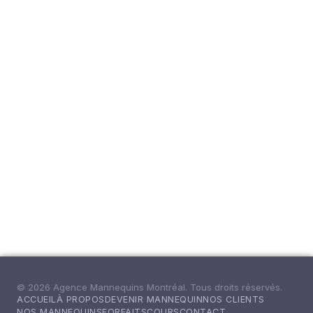
© 2026 Agence Mannequins Montréal. Tous droits réservés.
ACCUEIL
À PROPOS
DEVENIR MANNEQUIN
NOS CLIENTS
NOS MANNEQUINS
FORFAITS
COURS
CONTACT